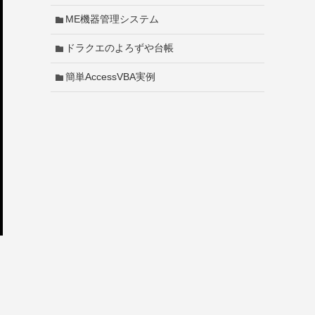
ME機器管理システム
ドラクエのよろずや台帳
簡単AccessVBA実例